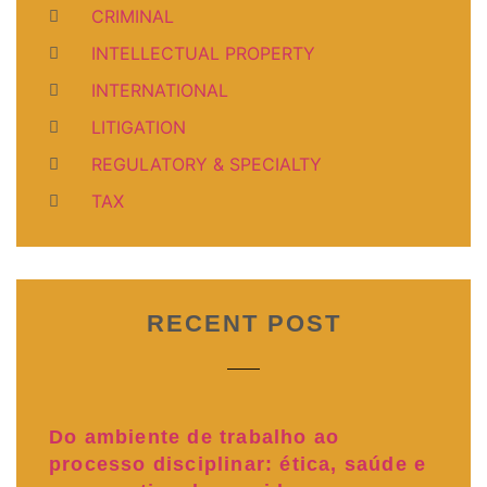
CRIMINAL
INTELLECTUAL PROPERTY
INTERNATIONAL
LITIGATION
REGULATORY & SPECIALTY
TAX
RECENT POST
Do ambiente de trabalho ao
processo disciplinar: ética, saúde e